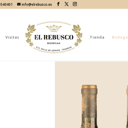
70540401
info@elrebusco.es
Visitas
Tienda
Bodega