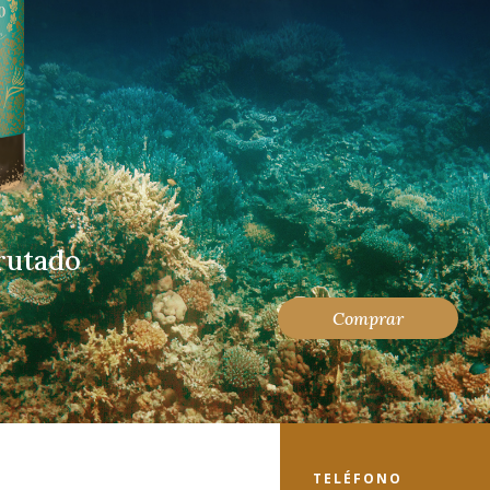
rutado
Bl
Comprar
TELÉFONO