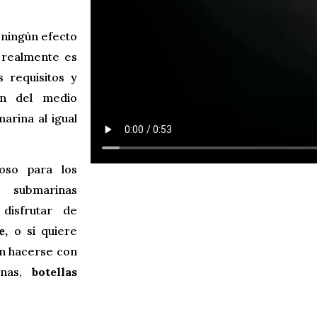
 ningún efecto
 realmente es
 requisitos y
ón del medio
arina al igual
oso para los
 submarinas
disfrutar de
e,
o si quiere
en hacerse con
inas,
botellas