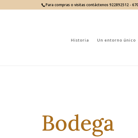
Para compras o visitas contáctenos 922892512 - 6
Historia
Un entorno único
Bodega