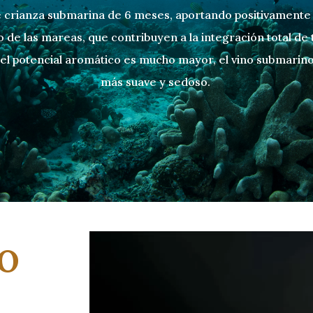
 crianza submarina de 6 meses, aportando positivamente e
o de las mareas, que contribuyen a la integración total de
 el potencial aromático es mucho mayor, el vino submarin
más suave y sedoso.
o