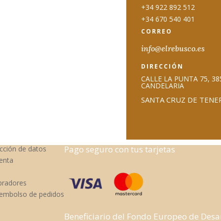
+34 922 892 512
+34 670 540 401
CORREO
info@elrebusco.es
DIRECCIÓN
CALLE LA PUNTA 75, 38
CANDELARIA
SANTA CRUZ DE TENE
Pago seguro con tus tarjetas
ección de datos
enta
pradores
eembolso de pedidos
Beneficiario del Fondo Europeo de Desa